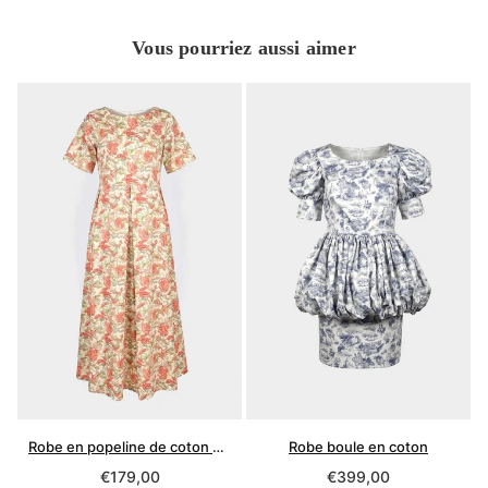
Vous pourriez aussi aimer
Robe en popeline de coton biologique
Robe boule en coton
Prix
Prix
€179,00
€399,00