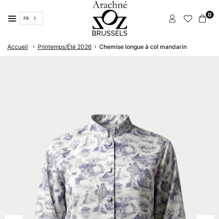
Passer
0
FR
ARACHNÉ
›
›
Accueil
Printemps/Été 2026
Chemise longue à col mandarin
BRUXELLES