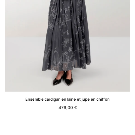
Ensemble cardigan en laine et jupe en chiffon
Prix
476,00 €
normal