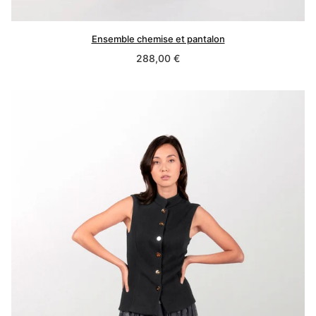
Ensemble chemise et pantalon
Prix
288,00 €
normal