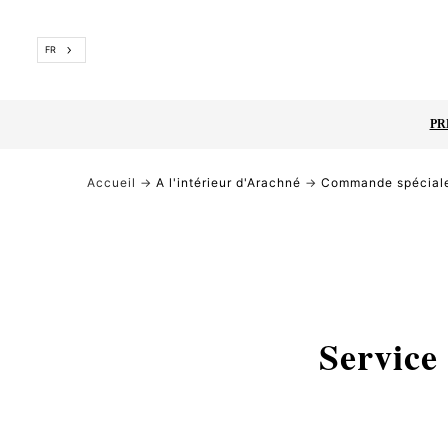
Passer
FR
PR
Accueil
→
A l'intérieur d'Arachn
é
→
Commande spéciale
Service