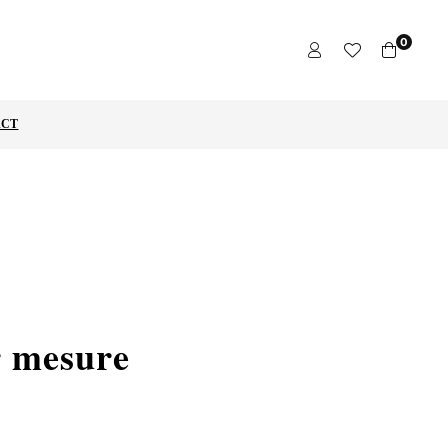
0
ACT
r mesure