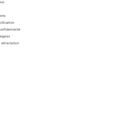
ous
ents
tilisation
onfidentialité
légales
 rétractation