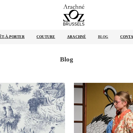
ARACHNÉ
BRUXELLES
ÊT-À-PORTER
COUTURE
ARACHNÉ
BLOG
CONT
Blog