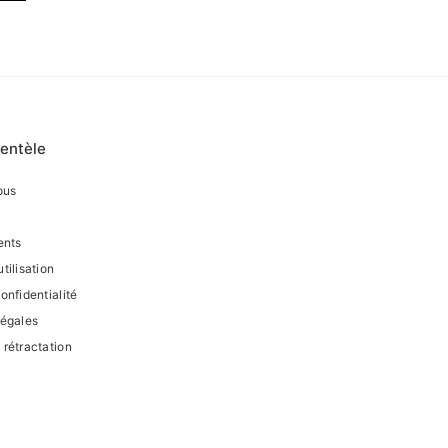
ientèle
ous
ents
tilisation
onfidentialité
légales
 rétractation