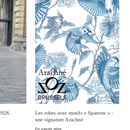
-2026
Les robes avec motifs « Sparrow » :
une signature Arachné
En savoir plus