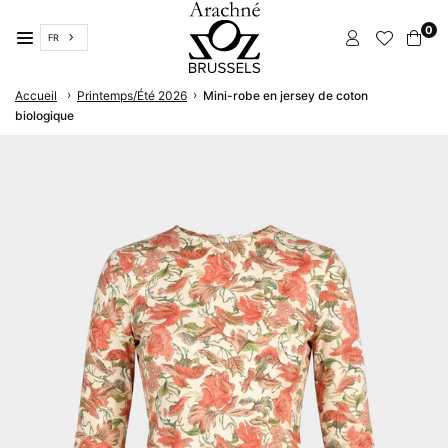
Passer
0
FR
ARACHNÉ
›
›
Accueil
Printemps/Été 2026
Mini-robe en jersey de coton
BRUXELLES
biologique