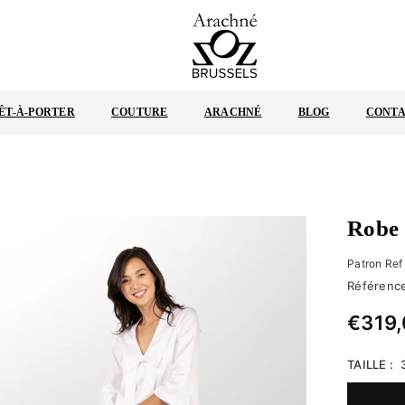
ARACHNÉ
BRUXELLES
ÊT-À-PORTER
COUTURE
ARACHNÉ
BLOG
CONT
Robe 
Patron Ref
Référence
€319
Regular
price
TAILLE :