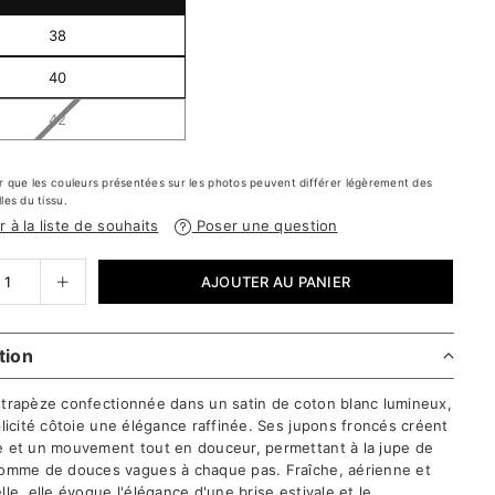
38
40
42
er que les couleurs présentées sur les photos peuvent différer légèrement des
les du tissu.
r à la liste de souhaits
Poser une question
AJOUTER AU PANIER
tion
trapèze confectionnée dans un satin de coton blanc lumineux,
plicité côtoie une élégance raffinée. Ses jupons froncés créent
 et un mouvement tout en douceur, permettant à la jupe de
omme de douces vagues à chaque pas. Fraîche, aérienne et
le, elle évoque l'élégance d'une brise estivale et le