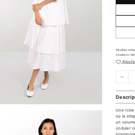
Veuillez not
couleurs réel
Ajoute
Descrip
Une robe 
où la sim
un volume
onduler c
intemporel