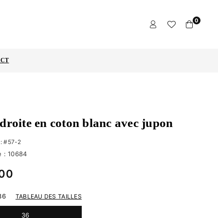
0
ACT
droite en coton blanc avec jupon
 : #57-2
 :
10684
,00
36
TABLEAU DES TAILLES
36